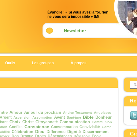
Évangile : « Si vous avez la foi, rien
ne vous sera impossible » (Mt
17, 14-20)
Acclamation : (2 Tm 1, 10)
Newsletter
Alléluia. Alléluia.
Notre Sauveur, le Christ Jésus, a
détruit la mort ;
il a fait resplendir la vie par
Outils
Les groupes
À propos
l’Évangile.
Alléluia.
Search 
Évangile de Jésus Christ selon saint
Form
Matthieu
En ce temps-là,
Re
un homme s'approcha de Jésus,
et tombant à ses genoux,
Amour
itié
Amour du prochain
Ancien Testament
Angoisses
Bible
il dit :
Argent
Avent
Bonheur
Ascension
Assomption
Baptême
Choix
Communication
hant
Christ
Citoyenneté
Communion
« Seigneur, prends pitié de mon fils.
Conscience
Conflits
Consommation
Convivialité
ation
Coran
Il est épileptique
Dieu
Discernement
Célébration
Différence
Dignité
abilité
Gr
et il souffre beaucoup.
Don
Drogue
Droits
Dépendances
Ecole
ivorce
Désespoir