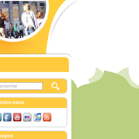
this site
ulaire de recherche
joins-nous
oupes