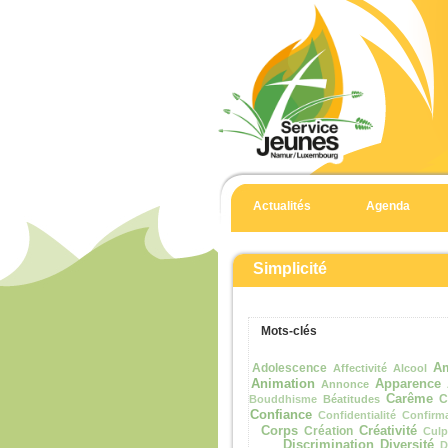
Actualités
Agenda
Simplicité
Mots-clés
Adolescence
Am
Affectivité
Alcool
Animation
Apparence
Annonce
Carême
C
Bouddhisme
Béatitudes
Confiance
Confidentialité
Confirm
Corps
Création
Créativité
Culp
Discrimination
Diversité
D