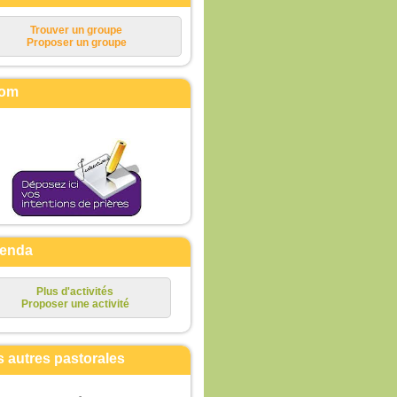
Trouver un groupe
Proposer un groupe
om
enda
Plus d'activités
Proposer une activité
s autres pastorales