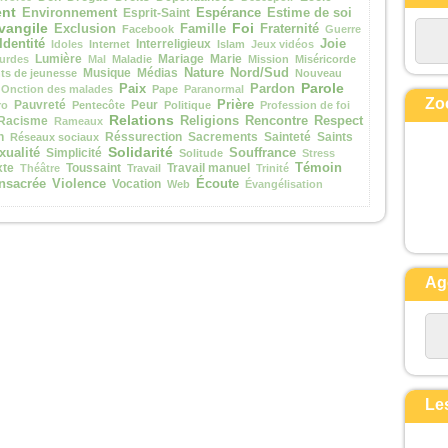
nt
Espérance
Environnement
Esprit-Saint
Estime de soi
Souvent il tombe dans le feu
vangile
Foi
Exclusion
Famille
Fraternité
Facebook
Guerre
et, souvent aussi, dans l’eau.
Identité
Interreligieux
Joie
Idoles
Internet
Islam
Jeux vidéos
Je l’ai amené à tes disciples,
Lumière
Mariage
Marie
urdes
Mal
Maladie
Mission
Miséricorde
Musique
Médias
Nature
Nord/Sud
s de jeunesse
Nouveau
mais ils n’ont pas pu le guérir. »
Parole
Paix
Pardon
Onction des malades
Pape
Paranormal
Prenant la parole, Jésus dit :
Zo
Prière
Pauvreté
Peur
ro
Pentecôte
Politique
Profession de foi
« Génération incroyante et dévoyée,
Relations
Racisme
Religions
Rencontre
Respect
Rameaux
combien de temps devrai-je rester
n
Réssurection
Sacrements
Sainteté
Saints
Réseaux sociaux
Solidarité
xualité
Simplicité
Souffrance
Solitude
Stress
avec vous ?
Témoin
xte
Toussaint
Travail manuel
Théâtre
Travail
Trinité
Combien de temps devrai-je vous
Écoute
nsacrée
Violence
Vocation
Web
Évangélisation
supporter ?
Amenez-le-moi. »
Jésus menaça le démon,
et il sortit de lui.
À l’heure même, l’enfant fut guéri.
Ag
Alors les disciples s’approchèrent
de Jésus
et lui dirent en particulier :
« Pour quelle raison est-ce que
nous,
nous n’avons pas réussi à
Le
l’expulser ? »
Jésus leur répond :