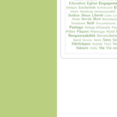
Engageme
Eglise
Education
E
Eucharistie
Ethique
Euthanasie
Haine
Handicap
Homosexualité
Justice
Jésus
Liberté
Livre
Lo
Morale
Mort
Mode
Mouvement
Noël
Testament
Oecuménisme
Partage
Partage d’Evangile
Pat
Prêtre
Pâques
Pèlerinage
Péché
Responsabilité
Réconciliatio
Sens
Se
Santé
Scouts
Secte
Stéréotypes
Te
Suicide
Taizé
Vie
Valeurs
Vie co
Vidéo