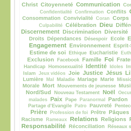
Communication
la pe
Christ
Citoyenneté
Co
mais
Conflits
Confidentialité
Confirmation
la tr
Corps
Consommation
Convivialité
Coran
Quel
Dieu
Célébration
Diffé
Culpabilité
homm
Discernement
Discrimination
Diversité
à ga
E
Droits
Dépendances
Ecole
Désespoir
si c’
Engagement
Et qu
Environnement
Esprit-
écha
Estime de soi
Eucharistie
Ethique
Euth
Car 
Foi
Exclusion
Famille
Frate
Facebook
avec
Identité
Handicap
Homosexualité
Idoles
In
dans 
Justice
Jésus
Li
Joie
Islam
Jeux vidéos
alors
Lumière
Mariage
Marie
Mal
Maladie
Missi
cond
Mort
Morale
Musi
Mouvements de jeunesse
Amen
Noël
Nord/Sud
Nouveau Testament
Oecu
parmi
Paix
Pardon
malades
Pape
Paranormal
certa
Pauvreté
Partage d’Evangile
Patro
Pentec
avant
Prière
Pâques
Prêtre
Profession de foi
veni
Relations
Religions
Racisme
Rameaux
– A
Responsabilité
Réconciliation
Réseaux s
Dieu