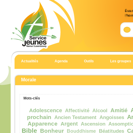
Évan
l’ho
(Mt 
Accla
Allél
Heur
pour 
car 
Actualités
Agenda
Outils
Les groupes
Allél
Évan
Matt
Morale
En c
Jésu
Mots-clés
« Si
suite
Amitié
Adolescence
Affectivité
Alcool
qu’i
A
prochain
Ancien Testament
Angoisses
qu’il
Apparence
Argent
Ascension
Assompti
et qu
Bible
Bonheur
C
Bouddhisme
Béatitudes
Car 