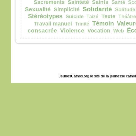
Sacrements
Sainteté
Saints
Santé
Sc
Solidarité
Sexualité
Simplicité
Solitude
Stéréotypes
Texte
Suicide
Taizé
Théâtre
Témoin
Valeur
Travail manuel
Trinité
Éc
consacrée
Violence
Vocation
Web
JeunesCathos.org le site de la jeunesse catho