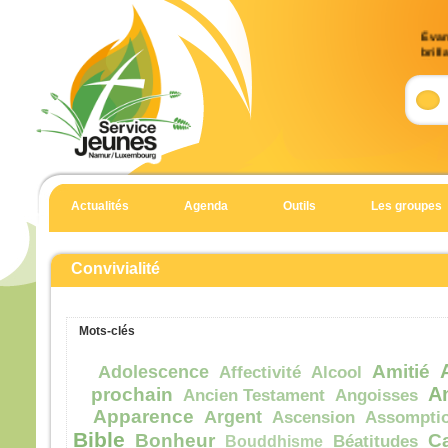
Évan
brill
9)
Accla
Allél
Celui
en qu
écout
Actualités
Agenda
Outils
Les groupes
Allél
Évan
Matt
Convivialité
En 
Jésu
Mots-clés
et Je
et il
Amitié
Adolescence
Affectivité
Alcool
haut
A
prochain
Ancien Testament
Angoisses
Il fu
Apparence
Argent
Ascension
Assompti
son 
Bible
Bonheur
C
Bouddhisme
Béatitudes
solei