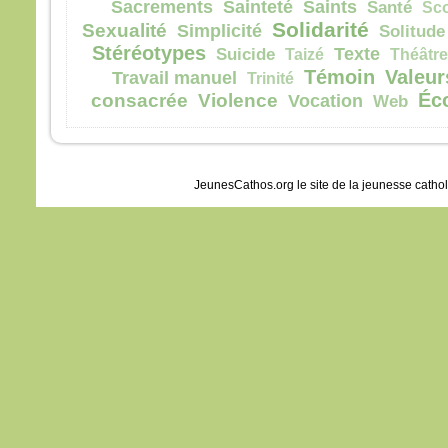
disci
Sacrements
Sainteté
Saints
Santé
Sc
et fu
Solidarité
Sexualité
Simplicité
Solitude
Jésu
Stéréotypes
Texte
Suicide
Taizé
Théâtre
leur d
Témoin
Valeur
Travail manuel
Trinité
« Re
Éc
consacrée
Violence
Vocation
Web
crain
Leva
ils n
sinon
En d
JeunesCathos.org le site de la jeunesse catho
Jésus
« Ne 
pers
avan
soit 
– A
Dieu