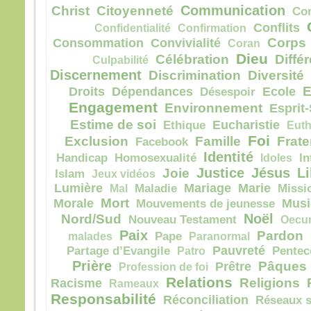
Communication
et s
Christ
Citoyenneté
Co
lumi
Conflits
Confidentialité
Confirmation
Voic
Corps
Consommation
Convivialité
Coran
Élie,
Dieu
Célébration
Diffé
Culpabilité
qui s
Discernement
Discrimination
Diversité
Pierr
E
Droits
Dépendances
Ecole
Désespoir
Jésu
Engagement
« Se
Environnement
Esprit-
soyon
Estime de soi
Eucharistie
Ethique
Euth
Si tu
Foi
Exclusion
Famille
Frate
Facebook
je va
Identité
Handicap
Homosexualité
Idoles
In
une 
Justice
Jésus
Li
Joie
Islam
Jeux vidéos
pour 
Lumière
Mariage
Marie
Mal
Maladie
Missi
Il pa
Mort
Morale
Musi
Mouvements de jeunesse
lors
Noël
couv
Nord/Sud
Nouveau Testament
Oecu
et vo
Paix
Pardon
malades
Pape
Paranormal
disait
Pauvreté
Partage d’Evangile
Patro
Pentec
« Cel
Prière
Pâques
Prêtre
Profession de foi
en qu
Relations
Religions
Racisme
Rameaux
écout
Responsabilité
Réconciliation
Réseaux s
Quan