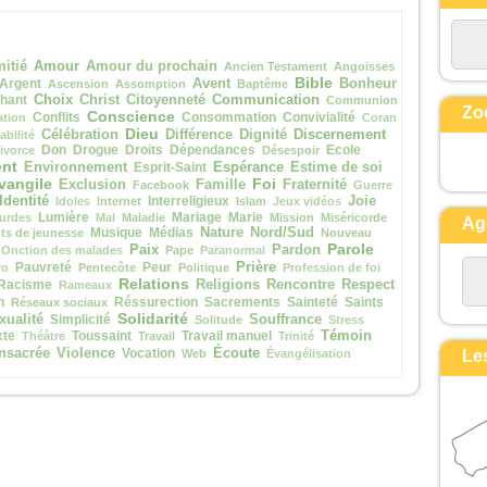
et ses vêtements, blancs comme la
lumière.
Voici que leur apparurent Moïse et
Amour
itié
Amour du prochain
Ancien Testament
Angoisses
Élie,
Bible
Argent
Avent
Bonheur
Ascension
Assomption
Baptême
Choix
Communication
hant
Christ
Citoyenneté
Communion
qui s’entretenaient avec lui.
Zo
Conscience
Conflits
Consommation
Convivialité
ation
Coran
Pierre alors prit la parole et dit à
Dieu
Discernement
Célébration
Différence
Dignité
abilité
Jésus :
Don
Drogue
Droits
Dépendances
Ecole
ivorce
Désespoir
nt
Espérance
Environnement
Esprit-Saint
Estime de soi
« Seigneur, il est bon que nous
vangile
Foi
Exclusion
Famille
Fraternité
Facebook
Guerre
soyons ici !
Identité
Interreligieux
Joie
Idoles
Internet
Islam
Jeux vidéos
Si tu le veux,
Lumière
Mariage
Marie
urdes
Mal
Maladie
Mission
Miséricorde
Ag
Musique
Médias
Nature
Nord/Sud
je vais dresser ici trois tentes,
s de jeunesse
Nouveau
Parole
Paix
Pardon
Onction des malades
Pape
Paranormal
une pour toi, une pour Moïse, et une
Prière
Pauvreté
Peur
ro
Pentecôte
Politique
Profession de foi
pour Élie. »
Relations
Racisme
Religions
Rencontre
Respect
Rameaux
Il parlait encore,
n
Réssurection
Sacrements
Sainteté
Saints
Réseaux sociaux
Solidarité
xualité
Simplicité
Souffrance
lorsqu’une nuée lumineuse les
Solitude
Stress
Témoin
xte
Toussaint
Travail manuel
Théâtre
Travail
Trinité
couvrit de son ombre,
Écoute
nsacrée
Violence
Vocation
Web
Évangélisation
Le
et voici que, de la nuée, une voix
disait :
« Celui-ci est mon Fils bien-aimé,
en qui je trouve ma joie :
écoutez-le ! »
Quand ils entendirent cela, les