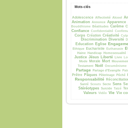
Mots-clés
Adolescence
Am
Affectivité
Alcool
Animation
Apparence
Annonce
Carême
C
Bouddhisme
Béatitudes
Confiance
Confidentialité
Confirm
Corps
Création
Créativité
Culp
Discrimination
Diversité
D
Engageme
Eglise
Education
E
Eucharistie
Ethique
Euthanasie
Haine
Handicap
Homosexualité
Justice
Jésus
Liberté
Livre
Lo
Morale
Mort
Mode
Mouvement
Noël
Testament
Oecuménisme
Partage
Partage d’Evangile
Pat
Prêtre
Pâques
Pèlerinage
Péché
Responsabilité
Réconciliatio
Sens
Se
Santé
Scouts
Secte
Stéréotypes
Te
Suicide
Taizé
Vie
Valeurs
Vie co
Vidéo