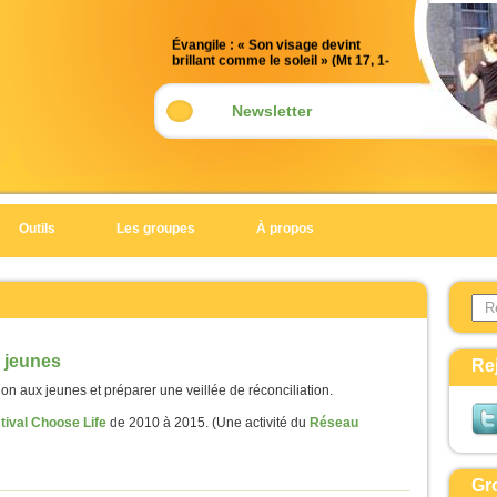
Évangile : « Son visage devint
brillant comme le soleil » (Mt 17, 1-
9)
Acclamation : (Mt 17, 5)
Newsletter
Alléluia. Alléluia.
Celui-ci est mon Fils bien-aimé,
en qui je trouve ma joie :
écoutez-le !
Outils
Les groupes
À propos
Alléluia.
Évangile de Jésus Christ selon saint
Search 
Matthieu
Form
En ce temps-là,
Jésus prit avec lui Pierre, Jacques
 jeunes
Re
et Jean son frère,
on aux jeunes et préparer une veillée de réconciliation.
et il les emmena à l’écart, sur une
tival Choose Life
de 2010 à 2015. (Une activité du
Réseau
haute montagne.
Il fut transfiguré devant eux ;
son visage devint brillant comme le
Gr
soleil,