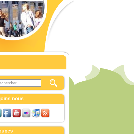
this site
ulaire de recherche
joins-nous
oupes