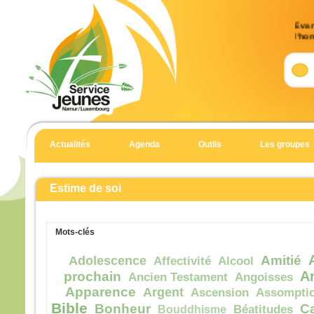
Évan
l’ho
(Mt 
Accla
Allél
Heur
pour 
car 
Actualités
Agenda
Outils
Les groupes
Allél
Évan
Matt
Estime de soi
En c
Jésu
Mots-clés
« Si
suite
Amitié
Adolescence
Affectivité
Alcool
qu’i
A
prochain
Ancien Testament
Angoisses
qu’il
Apparence
Argent
Ascension
Assompti
et qu
Bible
Bonheur
C
Bouddhisme
Béatitudes
Car 