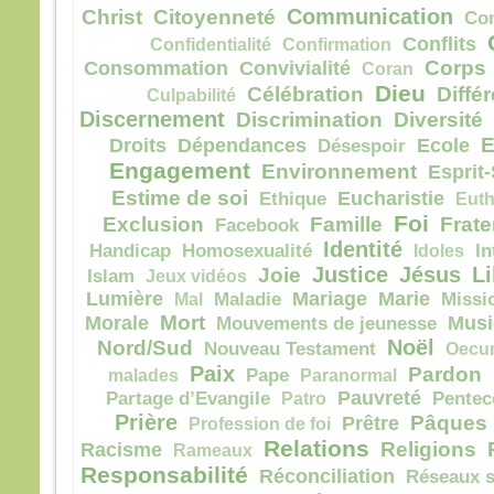
Communication
la pe
Christ
Citoyenneté
Co
mais
Conflits
Confidentialité
Confirmation
la tr
Corps
Consommation
Convivialité
Coran
Quel
Dieu
Célébration
Diffé
Culpabilité
homm
Discernement
Discrimination
Diversité
à ga
E
Droits
Dépendances
Ecole
Désespoir
si c’
Engagement
Et qu
Environnement
Esprit-
écha
Estime de soi
Eucharistie
Ethique
Euth
Car 
Foi
Exclusion
Famille
Frate
Facebook
avec
Identité
Handicap
Homosexualité
Idoles
In
dans 
Justice
Jésus
Li
Joie
Islam
Jeux vidéos
alors
Lumière
Mariage
Marie
Mal
Maladie
Missi
cond
Mort
Morale
Musi
Mouvements de jeunesse
Amen
Noël
Nord/Sud
Nouveau Testament
Oecu
parmi
Paix
Pardon
malades
Pape
Paranormal
certa
Pauvreté
Partage d’Evangile
Patro
Pentec
avant
Prière
Pâques
Prêtre
Profession de foi
veni
Relations
Religions
Racisme
Rameaux
– A
Responsabilité
Réconciliation
Réseaux s
Dieu