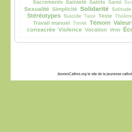
Sacrements
Sainteté
Saints
Santé
Sc
Solidarité
Sexualité
Simplicité
Solitude
Stéréotypes
Texte
Suicide
Taizé
Théâtre
Témoin
Valeur
Travail manuel
Trinité
Éc
consacrée
Violence
Vocation
Web
JeunesCathos.org le site de la jeunesse catho