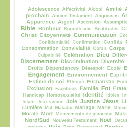
la pe
Amitié
Adolescence
Affectivité
Alcool
mais
A
prochain
la tr
Ancien Testament
Angoisses
Quel
Apparence
Argent
Ascension
Assompti
homm
Bible
Bonheur
C
Bouddhisme
Béatitudes
à ga
Communication
Christ
Citoyenneté
Co
si c’
Conflits
Confidentialité
Confirmation
Et qu
Corps
Consommation
Convivialité
Coran
écha
Dieu
Célébration
Diffé
Culpabilité
Car 
Discernement
avec
Discrimination
Diversité
dans 
E
Droits
Dépendances
Ecole
Désespoir
alors
Engagement
Environnement
Esprit-
cond
Estime de soi
Eucharistie
Ethique
Euth
Foi
Amen
Exclusion
Famille
Frate
Facebook
parmi
Identité
Handicap
Homosexualité
Idoles
In
certa
Justice
Jésus
Li
Joie
Islam
Jeux vidéos
avant
Lumière
Mariage
Marie
Mal
Maladie
Missi
veni
Mort
Morale
Musi
Mouvements de jeunesse
Noël
Nord/Sud
Nouveau Testament
Oecu
– A
Dieu
Paix
Pardon