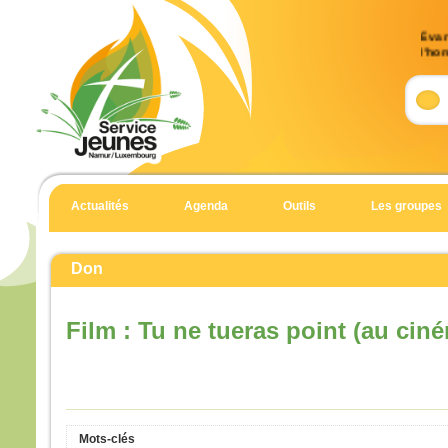
Évan
l’ho
(Mt 
Accla
Allél
Heur
pour 
car 
Actualités
Agenda
Outils
Les groupes
Allél
Évan
Matt
Don
En c
Jésu
Film : Tu ne tueras point (au cin
« Si
suite
qu’i
qu’il
et qu
Mots-clés
Car 