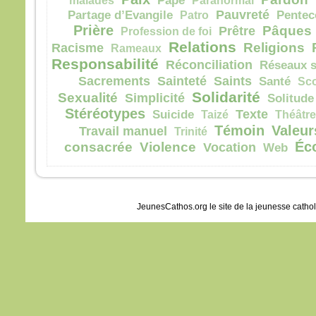
malades
Pape
Paranormal
Pauvreté
Partage d’Evangile
Patro
Pentec
Prière
Pâques
Prêtre
Profession de foi
Relations
Religions
Racisme
Rameaux
Responsabilité
Réconciliation
Réseaux s
Sacrements
Sainteté
Saints
Santé
Sc
Solidarité
Sexualité
Simplicité
Solitude
Stéréotypes
Texte
Suicide
Taizé
Théâtre
Témoin
Valeur
Travail manuel
Trinité
Éc
consacrée
Violence
Vocation
Web
JeunesCathos.org le site de la jeunesse catho