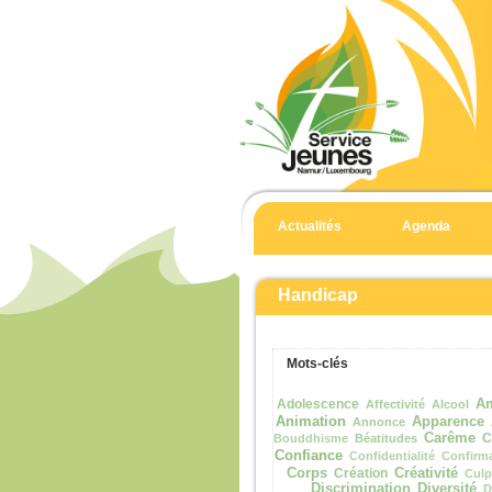
Actualités
Agenda
Handicap
Mots-clés
Adolescence
Am
Affectivité
Alcool
Animation
Apparence
Annonce
Carême
C
Bouddhisme
Béatitudes
Confiance
Confidentialité
Confirm
Corps
Création
Créativité
Culp
Discrimination
Diversité
D