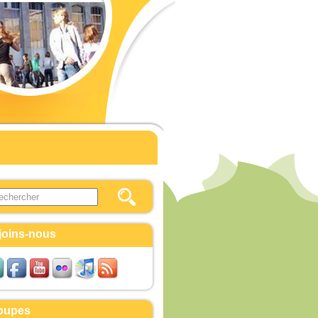
this site
ulaire de recherche
joins-nous
oupes