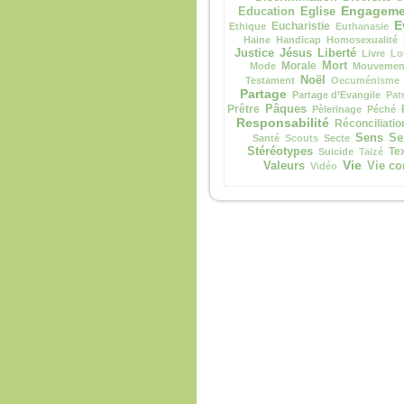
Engageme
Eglise
Education
E
Eucharistie
Ethique
Euthanasie
Haine
Handicap
Homosexualité
Justice
Jésus
Liberté
Livre
Lo
Morale
Mort
Mode
Mouvement
Noël
Testament
Oecuménisme
Partage
Partage d’Evangile
Pat
Prêtre
Pâques
Pèlerinage
Péché
Responsabilité
Réconciliatio
Sens
Se
Santé
Scouts
Secte
Stéréotypes
Te
Suicide
Taizé
Vie
Valeurs
Vie co
Vidéo