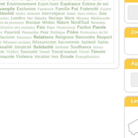
nt
Espérance
Environnement
Esprit-Saint
Estime de soi
et ses vêtements, blancs comme la
vangile
Foi
Exclusion
Famille
Fraternité
Facebook
Guerre
lumière.
Identité
Interreligieux
Joie
Idoles
Internet
Islam
Jeux vidéos
Voici que leur apparurent Moïse et
Lumière
Mariage
Marie
urdes
Mal
Maladie
Mission
Miséricorde
Musique
Médias
Nature
Nord/Sud
Élie,
s de jeunesse
Nouveau
Parole
Paix
Pardon
Onction des malades
Pape
Paranormal
qui s’entretenaient avec lui.
Zo
Prière
Pauvreté
Peur
ro
Pentecôte
Politique
Profession de foi
Pierre alors prit la parole et dit à
Relations
Racisme
Religions
Rencontre
Respect
Rameaux
Jésus :
n
Réssurection
Sacrements
Sainteté
Saints
Réseaux sociaux
Solidarité
xualité
Simplicité
Souffrance
« Seigneur, il est bon que nous
Solitude
Stress
Témoin
xte
Toussaint
Travail manuel
Théâtre
Travail
Trinité
soyons ici !
Écoute
nsacrée
Violence
Vocation
Web
Évangélisation
Si tu le veux,
Ag
je vais dresser ici trois tentes,
une pour toi, une pour Moïse, et une
pour Élie. »
Il parlait encore,
lorsqu’une nuée lumineuse les
couvrit de son ombre,
Le
et voici que, de la nuée, une voix
disait :
« Celui-ci est mon Fils bien-aimé,
en qui je trouve ma joie :
écoutez-le ! »
Quand ils entendirent cela, les