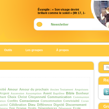
Évangile : « Son visage devint
brillant comme le soleil » (Mt 17, 1-
9)
Acclamation : (Mt 17, 5)
Newsletter
Alléluia. Alléluia.
Celui-ci est mon Fils bien-aimé,
en qui je trouve ma joie :
écoutez-le !
Outils
Les groupes
À propos
Alléluia.
Évangile de Jésus Christ selon saint
Search 
Matthieu
Form
En ce temps-là,
Jésus prit avec lui Pierre, Jacques
Re
et Jean son frère,
et il les emmena à l’écart, sur une
Amour
itié
Amour du prochain
Ancien Testament
Angoisses
haute montagne.
Bible
Argent
Avent
Bonheur
Ascension
Assomption
Baptême
Choix
Communication
hant
Christ
Citoyenneté
Communion
Il fut transfiguré devant eux ;
Conscience
Conflits
Consommation
Convivialité
ation
Coran
son visage devint brillant comme le
Dieu
Discernement
Célébration
Différence
Dignité
abilité
Gr
soleil,
Don
Drogue
Droits
Dépendances
Ecole
ivorce
Désespoir