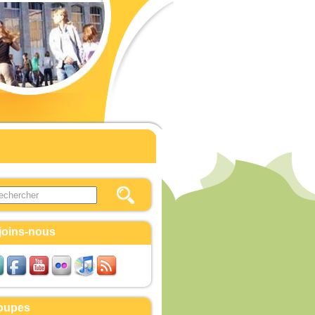
this site
ulaire de recherche
joins-nous
oupes