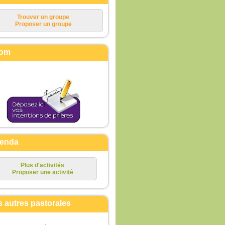
Trouver un groupe
Proposer un groupe
om
enda
Plus d'activités
Proposer une activité
s autres pastorales