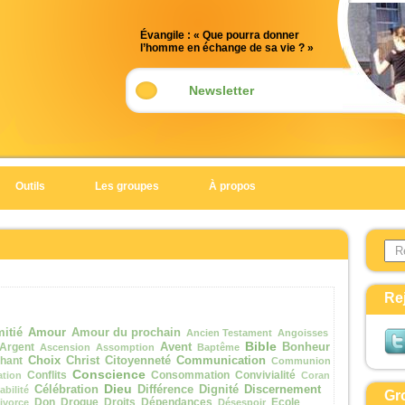
Évangile : « Que pourra donner
l’homme en échange de sa vie ? »
(Mt 16, 24-28)
Acclamation : (Mt 5, 10)
Newsletter
Alléluia. Alléluia.
Heureux ceux qui sont persécutés
pour la justice,
car le royaume des Cieux est à eux !
Outils
Les groupes
À propos
Alléluia.
Évangile de Jésus Christ selon saint
Search 
Matthieu
Form
En ce temps-là,
Jésus disait à ses disciples :
Re
« Si quelqu’un veut marcher à ma
suite,
Amour
itié
Amour du prochain
Ancien Testament
Angoisses
qu’il renonce à lui-même,
Bible
Argent
Avent
Bonheur
Ascension
Assomption
Baptême
Choix
Communication
hant
Christ
Citoyenneté
Communion
qu’il prenne sa croix
Conscience
Conflits
Consommation
Convivialité
ation
Coran
et qu’il me suive.
Dieu
Discernement
Célébration
Différence
Dignité
abilité
Gr
Car celui qui veut sauver sa vie
Don
Drogue
Droits
Dépendances
Ecole
ivorce
Désespoir