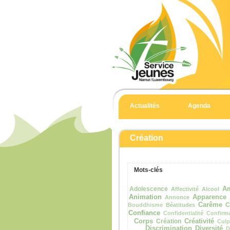
Actualités
Agenda
Création
Mots-clés
Adolescence
Am
Affectivité
Alcool
Animation
Apparence
Annonce
Carême
C
Bouddhisme
Béatitudes
Confiance
Confidentialité
Confirm
Corps
Création
Créativité
Culp
Discrimination
Diversité
D