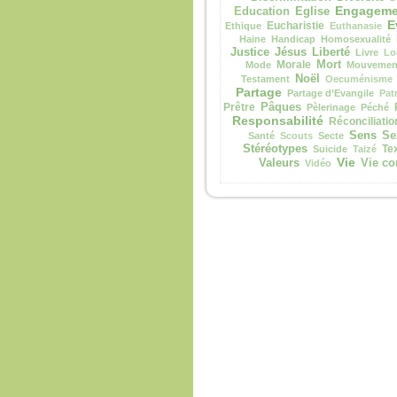
Engageme
Eglise
Education
E
Eucharistie
Ethique
Euthanasie
Haine
Handicap
Homosexualité
Justice
Jésus
Liberté
Livre
Lo
Morale
Mort
Mode
Mouvement
Noël
Testament
Oecuménisme
Partage
Partage d’Evangile
Pat
Prêtre
Pâques
Pèlerinage
Péché
Responsabilité
Réconciliatio
Sens
Se
Santé
Scouts
Secte
Stéréotypes
Te
Suicide
Taizé
Vie
Valeurs
Vie co
Vidéo