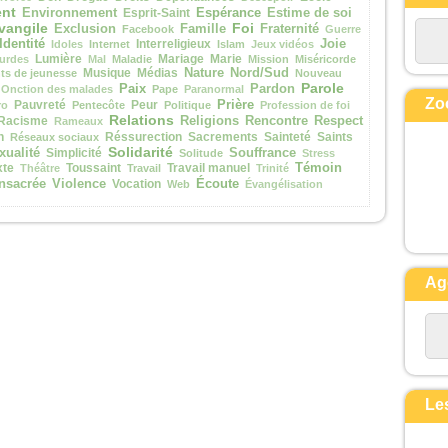
nt
Espérance
la perdra,
Environnement
Esprit-Saint
Estime de soi
vangile
Foi
Exclusion
Famille
Fraternité
Facebook
Guerre
mais qui perd sa vie à cause de moi
Identité
Interreligieux
Joie
Idoles
Internet
Islam
Jeux vidéos
la trouvera.
Lumière
Mariage
Marie
urdes
Mal
Maladie
Mission
Miséricorde
Quel avantage, en effet, un
Musique
Médias
Nature
Nord/Sud
s de jeunesse
Nouveau
Parole
Paix
Pardon
Onction des malades
Pape
Paranormal
homme aura-t-il
Zo
Prière
Pauvreté
Peur
ro
Pentecôte
Politique
Profession de foi
à gagner le monde entier,
Relations
Racisme
Religions
Rencontre
Respect
Rameaux
si c’est au prix de sa vie ?
n
Réssurection
Sacrements
Sainteté
Saints
Réseaux sociaux
Solidarité
Et que pourra-t-il donner en
xualité
Simplicité
Souffrance
Solitude
Stress
Témoin
xte
Toussaint
Travail manuel
Théâtre
Travail
Trinité
échange de sa vie ?
Écoute
nsacrée
Violence
Vocation
Web
Évangélisation
Car le Fils de l’homme va venir
avec ses anges
dans la gloire de son Père ;
alors il rendra à chacun selon sa
conduite.
Ag
Amen, je vous le dis :
parmi ceux qui sont ici,
certains ne connaîtront pas la mort
avant d’avoir vu le Fils de l’homme
venir dans son Règne. »
Le
– Acclamons la Parole de
Dieu.