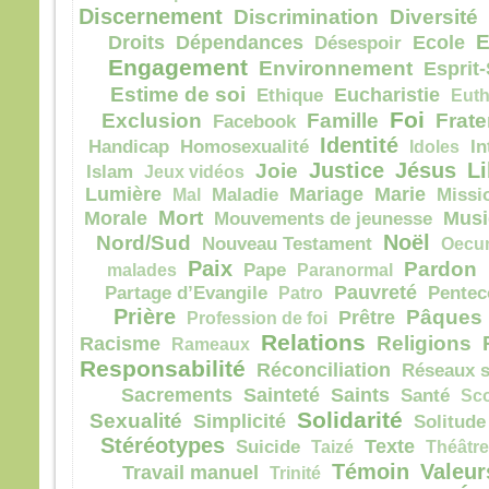
Discernement
Discrimination
Diversité
E
Droits
Dépendances
Ecole
Désespoir
Engagement
Environnement
Esprit-
Estime de soi
Eucharistie
Ethique
Euth
Foi
Exclusion
Famille
Frate
Facebook
Identité
Handicap
Homosexualité
Idoles
In
Justice
Jésus
Li
Joie
Islam
Jeux vidéos
Lumière
Mariage
Marie
Mal
Maladie
Missi
Mort
Morale
Musi
Mouvements de jeunesse
Noël
Nord/Sud
Nouveau Testament
Oecu
Paix
Pardon
malades
Pape
Paranormal
Pauvreté
Partage d’Evangile
Patro
Pentec
Prière
Pâques
Prêtre
Profession de foi
Relations
Religions
Racisme
Rameaux
Responsabilité
Réconciliation
Réseaux s
Sacrements
Sainteté
Saints
Santé
Sc
Solidarité
Sexualité
Simplicité
Solitude
Stéréotypes
Texte
Suicide
Taizé
Théâtre
Témoin
Valeur
Travail manuel
Trinité