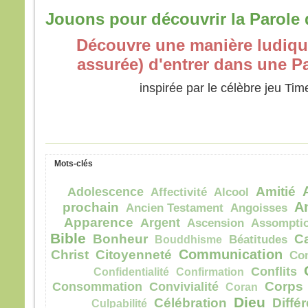
Jouons pour découvrir la Parole d
Découvre une manière ludique 
assurée) d'entrer dans une P
inspirée par le célèbre jeu Tim
Mots-clés
Amitié
Adolescence
Affectivité
Alcool
A
prochain
Ancien Testament
Angoisses
Apparence
Argent
Ascension
Assompti
Bible
Bonheur
C
Bouddhisme
Béatitudes
Communication
Christ
Citoyenneté
Co
Conflits
Confidentialité
Confirmation
Corps
Consommation
Convivialité
Coran
Dieu
Célébration
Diffé
Culpabilité