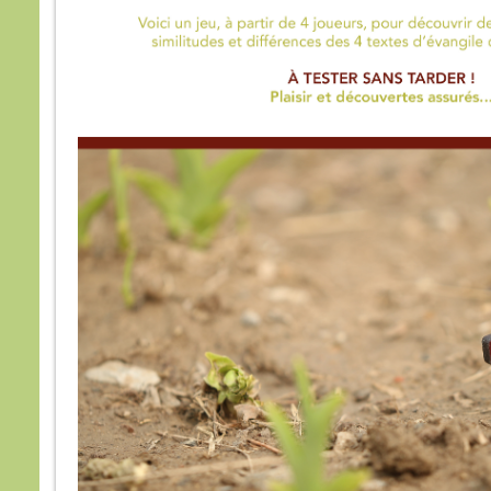
Souv
et, s
Je l
mais 
Pren
« Gé
comb
avec
Comb
supp
Amen
Jésu
et il 
À l’h
Alor
de J
et lu
« Po
nous
nous
l’exp
Jésu
« En 