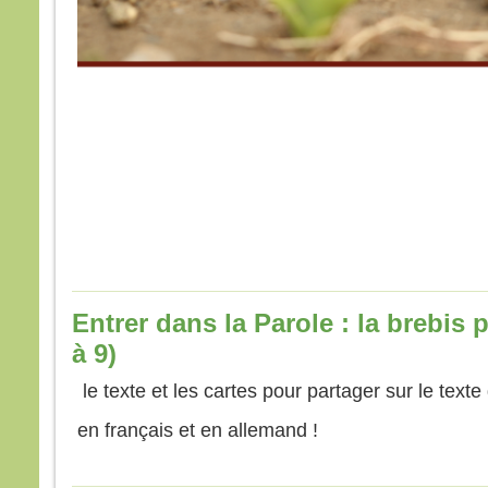
Amen,
si vo
gros
mout
vous
“Tran
et el
rien
– A
Dieu
Entrer dans la Parole : la brebis 
à 9)
le texte et les cartes pour partager sur le text
en français et en allemand !