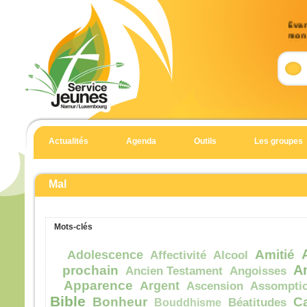
Évan
mon 
26)
Accla
Allél
Celu
dans
dit l
Actualités
Agenda
Outils
Les groupes
il au
Allél
Évan
Mal
Jean
En c
Mots-clés
Jésus
« Am
Amitié
Adolescence
Affectivité
Alcool
si le
A
prochain
Ancien Testament
Angoisses
meur
Apparence
Argent
Ascension
Assompti
il re
Bible
Bonheur
C
Bouddhisme
Béatitudes
mais 