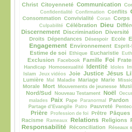
Communication
il po
Christ
Citoyenneté
Co
Qui 
Conflits
Confidentialité
Confirmation
la pe
Corps
Consommation
Convivialité
Coran
qui 
Dieu
Célébration
Diffé
Culpabilité
la ga
Discernement
Discrimination
Diversité
Si q
E
Droits
Dépendances
Ecole
Désespoir
qu’il
Engagement
et là
Environnement
Esprit-
là au
Estime de soi
Eucharistie
Ethique
Euth
Si q
Foi
Exclusion
Famille
Frate
Facebook
mon 
Identité
Handicap
Homosexualité
Idoles
In
Justice
Jésus
Li
Joie
– Ac
Islam
Jeux vidéos
Lumière
Mariage
Marie
Mal
Maladie
Missi
Mort
Morale
Musi
Mouvements de jeunesse
Noël
Nord/Sud
Nouveau Testament
Oecu
Paix
Pardon
malades
Pape
Paranormal
Pauvreté
Partage d’Evangile
Patro
Pentec
Prière
Pâques
Prêtre
Profession de foi
Relations
Religions
Racisme
Rameaux
Responsabilité
Réconciliation
Réseaux s