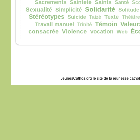
Sacrements
Sainteté
Saints
Santé
Sc
Solidarité
Sexualité
Simplicité
Solitude
Stéréotypes
Texte
Suicide
Taizé
Théâtre
Témoin
Valeur
Travail manuel
Trinité
Éc
consacrée
Violence
Vocation
Web
JeunesCathos.org le site de la jeunesse catho