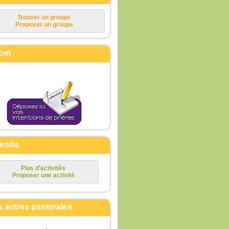
Trouver un groupe
Proposer un groupe
om
enda
Plus d'activités
Proposer une activité
s autres pastorales