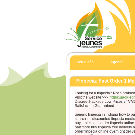
Actualités
Agenda
Finpecia: Fast Order 1 Mg
Looking for a finpecia? Not a proble
Visit the website >>>
https://jackie
Discreet Package Low Prices 24/7/
Satisfaction Guaranteed.
generic finpecia in indiana how to p
search list discounted finpecia medic
buy tablet can i order finpecia onlin
baltimore buy finpecia free delivery 
order finpecia online overnight deliv