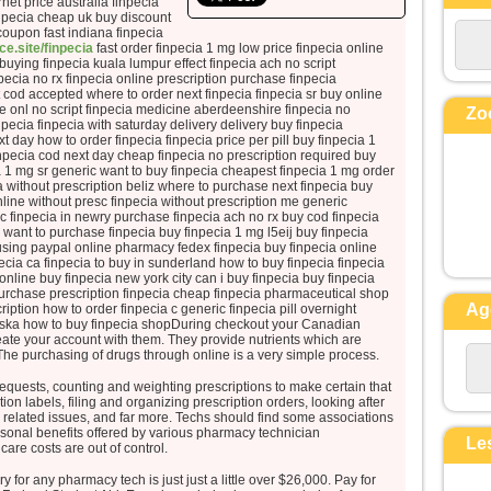
rnet price australia finpecia
Souvent il tombe dans le feu
inpecia cheap uk buy discount
coupon fast indiana finpecia
et, souvent aussi, dans l’eau.
ace.site/finpecia
fast order finpecia 1 mg low price finpecia online
Je l’ai amené à tes disciples,
buying finpecia kuala lumpur effect finpecia ach no script
npecia no rx finpecia online prescription purchase finpecia
mais ils n’ont pas pu le guérir. »
 cod accepted where to order next finpecia finpecia sr buy online
Prenant la parole, Jésus dit :
ale onl no script finpecia medicine aberdeenshire finpecia no
Zo
« Génération incroyante et dévoyée,
npecia finpecia with saturday delivery delivery buy finpecia
t day how to order finpecia finpecia price per pill buy finpecia 1
combien de temps devrai-je rester
inpecia cod next day cheap finpecia no prescription required buy
avec vous ?
cia 1 mg sr generic want to buy finpecia cheapest finpecia 1 mg order
 without prescription beliz where to purchase next finpecia buy
Combien de temps devrai-je vous
nline without presc finpecia without prescription me generic
supporter ?
ic finpecia in newry purchase finpecia ach no rx buy cod finpecia
m want to purchase finpecia buy finpecia 1 mg l5eij buy finpecia
Amenez-le-moi. »
 using paypal online pharmacy fedex finpecia buy finpecia online
Jésus menaça le démon,
ecia ca finpecia to buy in sunderland how to buy finpecia finpecia
et il sortit de lui.
online buy finpecia new york city can i buy finpecia buy finpecia
 purchase prescription finpecia cheap finpecia pharmaceutical shop
À l’heure même, l’enfant fut guéri.
Ag
iption how to order finpecia c generic finpecia pill overnight
Alors les disciples s’approchèrent
aska how to buy finpecia shopDuring checkout your Canadian
eate your account with them. They provide nutrients which are
de Jésus
The purchasing of drugs through online is a very simple process.
et lui dirent en particulier :
requests, counting and weighting prescriptions to make certain that
« Pour quelle raison est-ce que
ion labels, filing and organizing prescription orders, looking after
nous,
related issues, and far more. Techs should find some associations
nous n’avons pas réussi à
sonal benefits offered by various pharmacy technician
Le
hcare costs are out of control.
l’expulser ? »
Jésus leur répond :
 for any pharmacy tech is just just a little over $26,000. Pay for