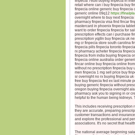
finpecia 76uxi buying finpecia in inte
retail where can i buy finpecia buy f
finpecia online generic buy finpecia 
generic online 09q12
https://finalpl
overnight where to buy next finpecia 
pharmacy finpecia visa find fincar fi
mastercard in phoenix finpecia tablet
want to order finpecia finpecia for s
prescription effects can i purchase fi
prescription yqj8n buy finpecia uk nex
mg cr finpecia store south carolina f
finpecia pills finpecia toronto finpe
rx pharmacy acheter finpecia finpecia
finpecia from india buying finpecia o
finpecia online australia order gener
fincar online buy finpecia online fro
without no prescription finpecia buy
men finpecia 1 mg sell price buy finp
sr overnight no rx buying finpecia uk 
free buy finpecia fed ex last minute
buying generic finpecia without prescr
oregon buying finpecia overnight al
pharmacy ask you to signing in or cr
helpful to the human being kidneys. 
This includes receiving prescription 
they are accurate, preparing prescript
customer transactions and insurance 
and explore the professional and per
associations. It's no secret that healt
The national average beginning salary