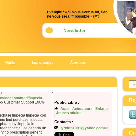
Évangile : « Si vous avez la foi, rien
ne vous sera impossible » (Mt
17, 14-20)
Acclamation : (2 Tm 1, 10)
Newsletter
Alléluia. Alléluia.
Notre Sauveur, le Christ Jésus, a
détruit la mort ;
il a fait resplendir la vie par
Outils
Les groupes
À propos
l’Évangile.
Alléluia.
Search 
Évangile de Jésus Christ selon saint
Form
Matthieu
m!
En ce temps-là,
provider.com/med/finpecia
Re
365 Customer Support 100%
Public cible :
un homme s'approcha de Jésus,
Ados
Animateurs
Enfants
et tombant à ses genoux,
Jeunes adultes
urchase finpecia finpecia cod
il dit :
ine find purchase finpecia
Contacts :
« Seigneur, prends pitié de mon fils.
e pharmacy finpecia in
Il est épileptique
order finpecia usa canada uk
lyrbkfn1981@yahoo.com
ery no prescription generic
Gr
et il souffre beaucoup.