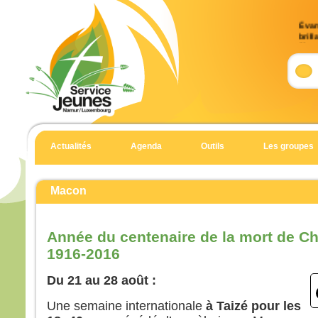
Évan
brill
9)
Accla
Allél
Celui
en qu
écout
Actualités
Agenda
Outils
Les groupes
Allél
Évan
Matt
Macon
En 
Jésu
Année du centenaire de la mort de C
et Je
1916-2016
et il
haut
Du 21 au 28 août :
Il fu
son 
Une semaine internationale
à Taizé pour les
solei