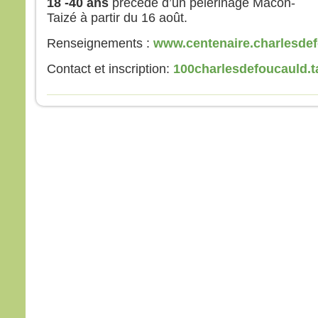
18 -40 ans
précédé d’un pèlerinage Macon-
et s
Taizé à partir du 16 août.
lumi
Voic
Renseignements :
www.centenaire.charlesdef
Élie,
qui s
Contact et inscription:
100charlesdefoucauld.
Pierr
Jésu
« Se
soyon
Si tu
je va
une 
pour 
Il pa
lors
couv
et vo
disait
« Cel
en qu
écout
Quan