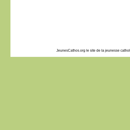
disci
et fu
Jésu
leur d
« Re
crain
Leva
ils n
sinon
JeunesCathos.org le site de la jeunesse catho
En d
Jésus
« Ne 
pers
avan
soit 
– A
Dieu