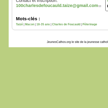
Contact et inscription:
et fu
100charlesdefoucauld.taize@gmail.com
Jésu
leur d
« Re
Mots-clés :
crain
Taizé
Macon
18-35 ans
Charles de Foucauld
Pèlerinage
Leva
ils n
sinon
En d
JeunesCathos.org le site de la jeunesse catho
Jésus
« Ne 
pers
avan
soit 
– A
Dieu