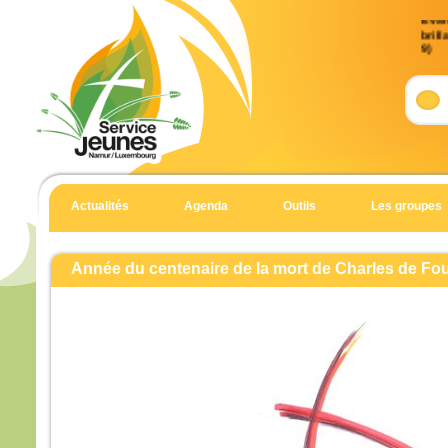
Évan
brill
9)
Accla
Allél
Celui
en qu
écout
Allél
Actualités
Agenda
Outils
Les groupes
Évan
Matt
Année du centenaire de la mort de Charles de Fo
En 
Jésu
et Je
et il
haut
Il fu
son 
solei
et s