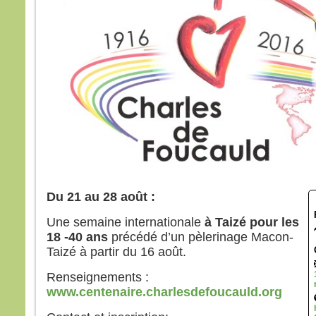
lumi
Voic
Élie,
qui s
Pierr
Jésu
« Se
soyon
Si tu
je va
une 
pour 
Il pa
lors
Du 21 au 28 août :
couv
Une semaine internationale
à Taizé pour les
et vo
18 -40 ans
précédé d’un pèlerinage Macon-
disait
Taizé à partir du 16 août.
« Cel
en qu
Renseignements :
écout
www.centenaire.charlesdefoucauld.org
Quan
disci