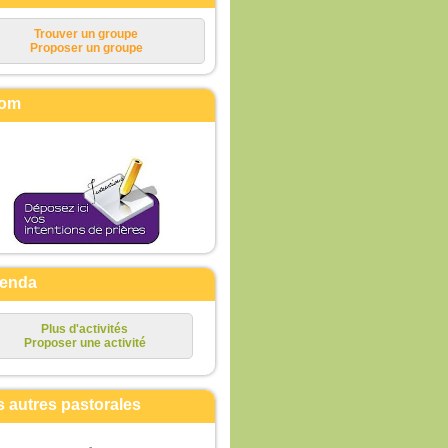
Trouver un groupe
Proposer un groupe
om
enda
Plus d'activités
Proposer une activité
s autres pastorales