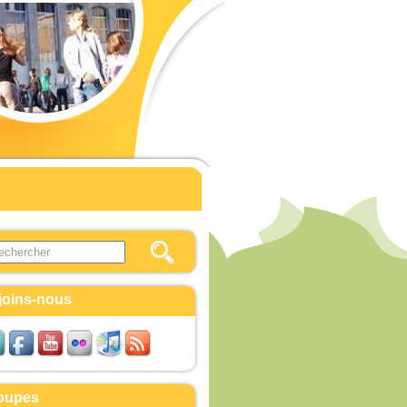
this site
ulaire de recherche
joins-nous
oupes