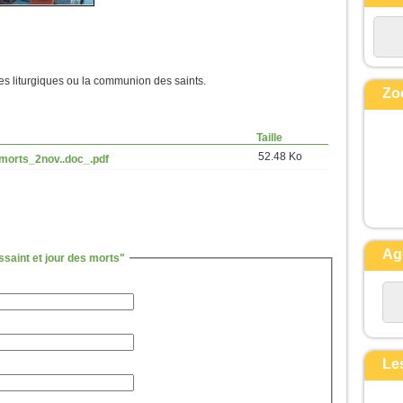
Souvent il tombe dans le feu
et, souvent aussi, dans l’eau.
Je l’ai amené à tes disciples,
mais ils n’ont pas pu le guérir. »
tes liturgiques ou la communion des saints.
Prenant la parole, Jésus dit :
Zo
« Génération incroyante et dévoyée,
combien de temps devrai-je rester
Taille
avec vous ?
Combien de temps devrai-je vous
52.48 Ko
morts_2nov..doc_.pdf
supporter ?
Amenez-le-moi. »
Jésus menaça le démon,
et il sortit de lui.
À l’heure même, l’enfant fut guéri.
Ag
saint et jour des morts"
Alors les disciples s’approchèrent
de Jésus
et lui dirent en particulier :
« Pour quelle raison est-ce que
nous,
nous n’avons pas réussi à
Le
l’expulser ? »
Jésus leur répond :