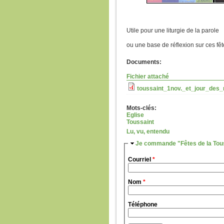
Utile pour une liturgie de la parole
ou une base de réflexion sur ces fê
Documents:
Fichier attaché
toussaint_1nov._et_jour_des_
Mots-clés:
Eglise
Toussaint
Lu, vu, entendu
Masquer
Je commande "Fêtes de la Tous
Courriel
*
Nom
*
Téléphone