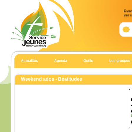
Évan
vers 
33)
Accla
Allél
J’es
et j’
Allél
Actualités
Agenda
Outils
Les groupes
Évan
Matt
Weekend ados - Béatitudes
Aussi
dans 
Jésu
mont
et à 
penda
Quan
il gr
prier