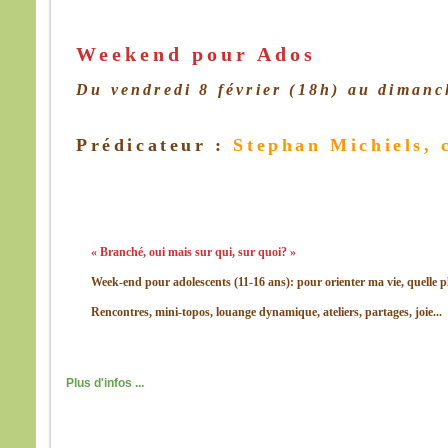
Le so
La b
Weekend pour Ados
dista
elle 
Du vendredi 8 février (18h) au dimanc
car l
Vers 
Prédicateur
:
Stephan Michiels, 
vers
en m
En l
les d
Ils di
« C’
« Branché, oui mais sur qui, sur quoi? »
Pris 
Week-end pour adolescents (11-16 ans): pour orienter ma vie, quelle pl
Mais
« Con
Rencontres, mini-topos, louange dynamique, ateliers, partages, joie...
peur 
Pierr
« Sei
Plus d'infos ...
ordon
eaux
Jésu
« Vie