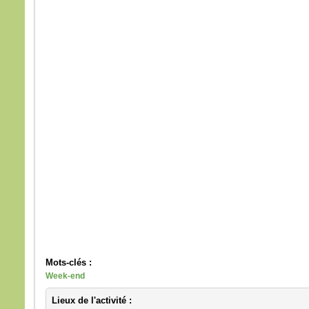
Pier
et ma
vers
Mais,
peur
et, 
il cri
« Se
Auss
saisi
et lui
« Ho
pour
Et q
barq
le v
Alor
barq
se pr
Mots-clés :
diren
Week-end
« Vra
Lieux de l'activité :