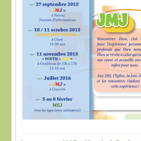
si vo
gros
mout
vous
“Tran
et el
rien
– A
Dieu