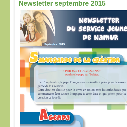
Newsletter septembre 2015
Je l
mais 
Pren
« Gé
comb
avec
Comb
supp
Amen
Jésu
et il 
À l’h
Alor
de J
et lu
« Po
nous
nous
l’exp
Jésu
« En 
Amen,