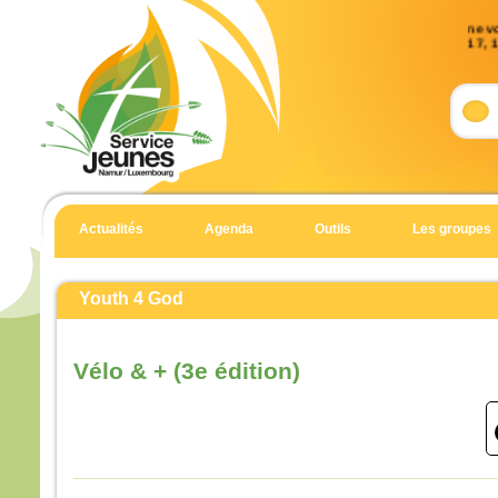
ne v
17, 
Accl
Allél
Notre
détru
il a 
l’Éva
Allél
Actualités
Agenda
Outils
Les groupes
Évan
Matt
Youth 4 God
En c
un h
et t
Vélo & + (3e édition)
il di
« Sei
Il es
et il
Souv
et, s