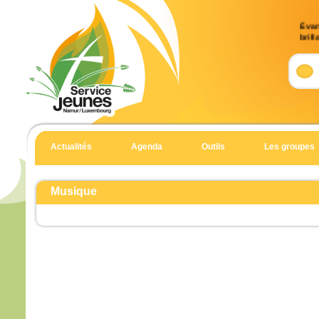
Évan
brill
9)
Accla
Allél
Celui
en qu
écout
Actualités
Agenda
Outils
Les groupes
Allél
Évan
Matt
Musique
En 
Jésu
et Je
et il
haut
Il fu
son 
solei