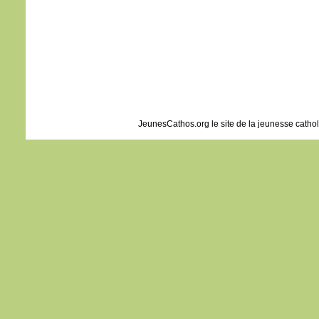
disci
et fu
Jésu
leur d
« Re
crain
Leva
ils n
sinon
JeunesCathos.org le site de la jeunesse catho
En d
Jésus
« Ne 
pers
avan
soit 
– A
Dieu