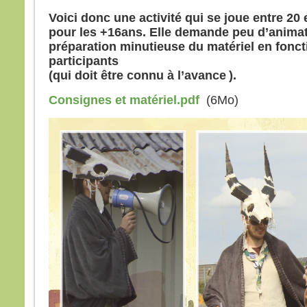
il po
Voici donc une activité qui se joue entre 20
Qui 
pour les +16ans. Elle demande peu d’anima
la pe
préparation minutieuse du matériel en fonc
qui 
participants
la ga
Si q
(qui doit être connu à l’avance ).
qu’il
Consignes et matériel.pdf
(6Mo)
et là
là au
Si q
mon 
– Ac