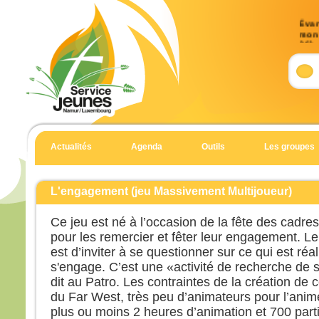
Évan
mon 
26)
Accla
Allél
Celu
dans
dit l
il au
Actualités
Agenda
Outils
Les groupes
Allél
Évan
L'engagement (jeu Massivement Multijoueur)
Jean
Ce jeu est né à l’occasion de la fête des cadre
En c
pour les remercier et fêter leur engagement. Le
Jésus
est d’inviter à se questionner sur ce qui est ré
« Am
s'engage. C’est une «activité de recherche d
si le
dit au Patro. Les contraintes de la création de c
meur
du Far West, très peu d’animateurs pour l’animer
il re
mais 
plus ou moins 2 heures d’animation et 700 part