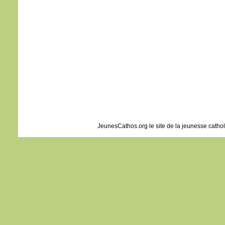
« En 
Amen,
si vo
gros
mout
vous
“Tran
et el
rien
– A
Dieu
JeunesCathos.org le site de la jeunesse catho