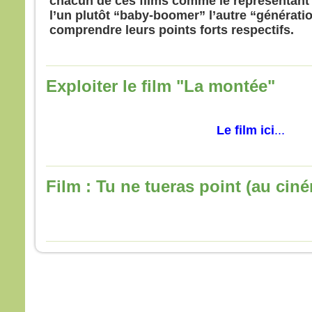
chacun de ces films comme le représentant 
Souv
l’un plutôt “baby-boomer” l’autre “génératio
et, s
comprendre leurs points forts respectifs.
Je l
mais 
Pren
« Gé
Exploiter le film "La montée"
comb
avec
Comb
Le film ici
...
supp
Amen
Jésu
et il 
Film : Tu ne tueras point (au cin
À l’h
Alor
de J
et lu
« Po
nous
nous
l’exp
Jésu