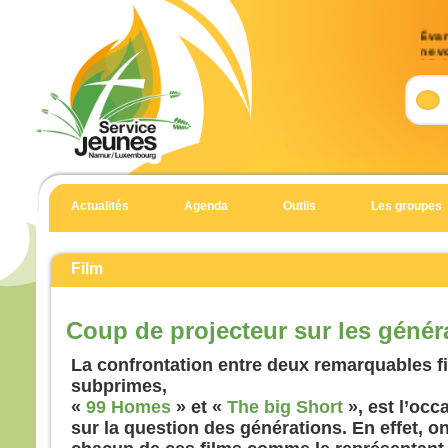
Évang
ne v
17, 
Accl
Allél
Notre
détru
il a 
Actualités
Agenda
Outils
Les groupes
l’Éva
Allél
Évan
Film
Matt
En c
Coup de projecteur sur les génér
un h
et t
La confrontation entre deux remarquables fi
il di
subprimes,
« Sei
«
99 Homes
» et «
The big Short
», est l’occ
Il es
sur la question des générations. En effet, o
et il