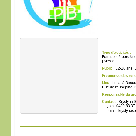
la pe
mais
la tr
Quel
homm
à ga
si c’
Et qu
écha
Type d'activités :
Formation/approfond
Car 
|
Messe
avec
Public :
12-16 ans
|
dans 
Fréquence des renc
alors
cond
Lieu :
Local à Beaur
Rue de l'aubépine 1
Amen
Responsable du gr
parmi
Contact :
Krystyna S
certa
gsm : 0499 83 37
email : krystyna
avant
veni
– A
Dieu