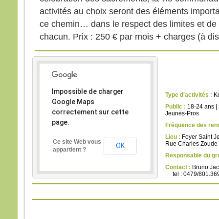
Souv
activités au choix seront des éléments import
et, s
ce chemin… dans le respect des limites et de
Je l
mais 
chacun. Prix : 250 € par mois + charges (à dis
Pren
« Gé
comb
avec
Comb
Impossible de charger
supp
Type d'activités :
Ko
Google Maps
Amen
Public :
18-24 ans
|
correctement sur cette
Jésu
Jeunes-Pros
page.
et il 
Fréquence des ren
À l’h
Lieu :
Foyer Saint Je
Ce site Web vous
Alor
Rue Charles Zoude 
OK
appartient ?
de J
Responsable du gr
et lu
Contact :
Bruno Ja
« Po
tel : 0479/801.36
nous
nous
l’exp
Jésu