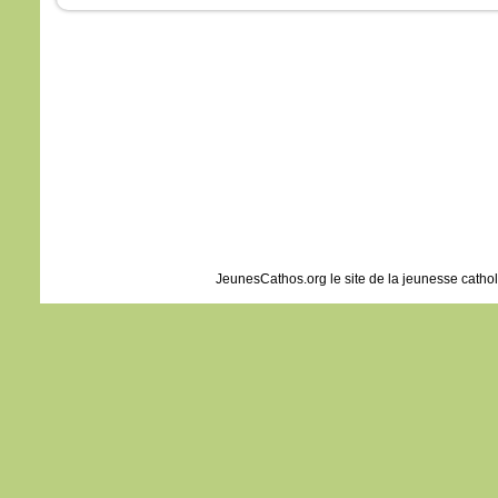
« En 
Amen,
si vo
gros
mout
vous
“Tran
et el
rien
– A
Dieu
JeunesCathos.org le site de la jeunesse catho