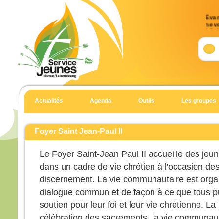
Évang
ne v
17, 
Accl
Allél
Notre
détru
il a 
Actualités
Agenda
Outils
Les groupes
l’Éva
Allél
Évan
Foyer Saint Jean-Paul II
Matt
Le Foyer Saint-Jean Paul II accueille des jeun
En c
dans un cadre de vie chrétien à l'occasion de
un h
et t
discernement. La vie communautaire est orga
il di
dialogue commun et de façon à ce que tous pu
« Sei
soutien pour leur foi et leur vie chrétienne. La
Il es
et il
célébration des sacrements, la vie communauta